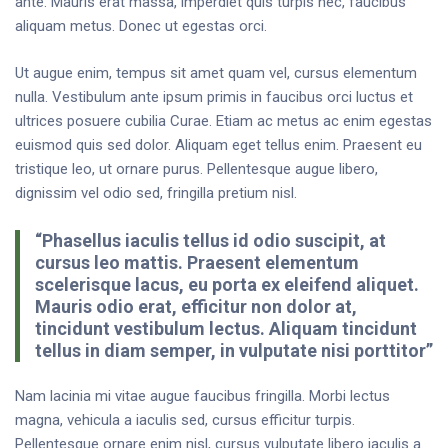
ante. Mauris erat massa, imperdiet quis turpis nec, faucibus
aliquam metus. Donec ut egestas orci.
Ut augue enim, tempus sit amet quam vel, cursus elementum
nulla. Vestibulum ante ipsum primis in faucibus orci luctus et
ultrices posuere cubilia Curae. Etiam ac metus ac enim egestas
euismod quis sed dolor. Aliquam eget tellus enim. Praesent eu
tristique leo, ut ornare purus. Pellentesque augue libero,
dignissim vel odio sed, fringilla pretium nisl.
“Phasellus iaculis tellus id odio suscipit, at
cursus leo mattis. Praesent elementum
scelerisque lacus, eu porta ex eleifend aliquet.
Mauris odio erat, efficitur non dolor at,
tincidunt vestibulum lectus. Aliquam tincidunt
tellus in diam semper, in vulputate nisi porttitor”
Nam lacinia mi vitae augue faucibus fringilla. Morbi lectus
magna, vehicula a iaculis sed, cursus efficitur turpis.
Pellentesque ornare enim nisl, cursus vulputate libero iaculis a.